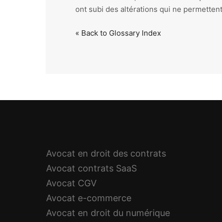
ont subi des altérations qui ne permette
« Back to Glossary Index
Avocat en droit des contrats
Avocat contrats SaaS
Avocat CGV
Avocat e-commerce
Avocat en droit du numérique