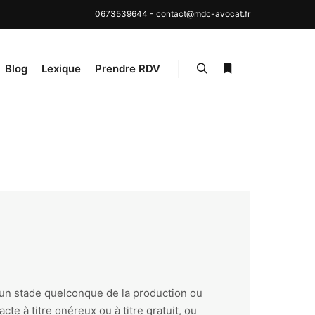
0673539644
-
contact@mdc-avocat.fr
Blog
Lexique
Prendre RDV
Rechercher
Plus d’infos
 un stade quelconque de la production ou
cte à titre onéreux ou à titre gratuit, ou