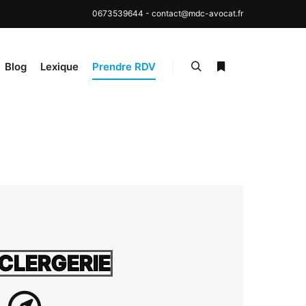
0673539644
-
contact@mdc-avocat.fr
Blog
Lexique
Prendre RDV
 CLERGERIE