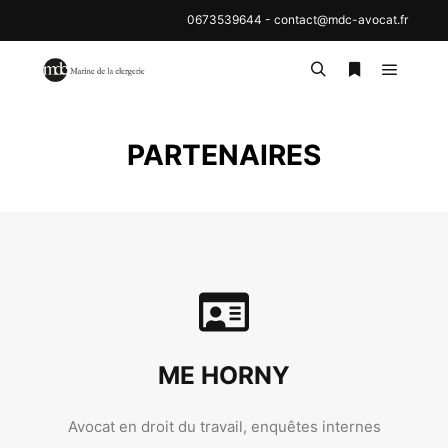
0673539644
-
contact@mdc-avocat.fr
PARTENAIRES
ME HORNY
Avocat en droit du travail, enquêtes internes