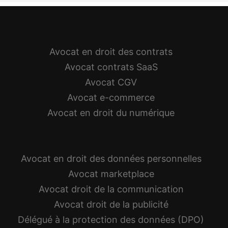
Avocat en droit des contrats
Avocat contrats SaaS
Avocat CGV
Avocat e-commerce
Avocat en droit du numérique
Avocat en droit des données personnelles
Avocat marketplace
Avocat droit de la communication
Avocat droit de la publicité
Délégué à la protection des données (DPO)