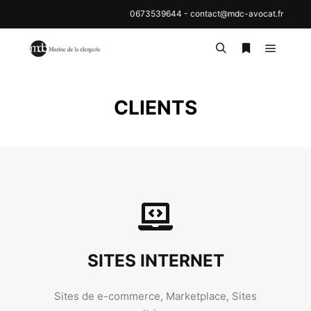
0673539644
-
contact@mdc-avocat.fr
CLIENTS
SITES INTERNET
Sites de e-commerce, Marketplace, Sites