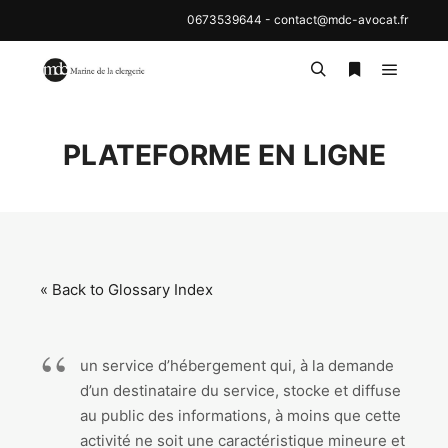
0673539644
-
contact@mdc-avocat.fr
Menu pr
Rechercher
Plus d’inf
PLATEFORME EN LIGNE
« Back to Glossary Index
un service d’hébergement qui, à la demande
d’un destinataire du service, stocke et diffuse
au public des informations, à moins que cette
activité ne soit une caractéristique mineure et