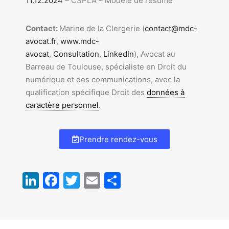
11.12.2024
– CSPLA – Modèle de résumé
Contact:
Marine de la Clergerie (
contact@mdc-
avocat.fr
,
www.mdc-
avocat
,
Consultation
,
LinkedIn
), Avocat au
Barreau de Toulouse, spécialiste en Droit du
numérique et des communications, avec la
qualification spécifique Droit des
données à
caractère personnel
.
Prendre rendez-vous
LinkedIn
Facebook
Twitter
Email
Partager