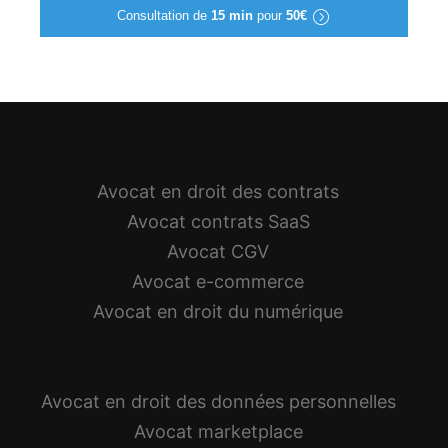
Consultation de
15 min
pour
50€
Avocat en droit des contrats
Avocat contrats SaaS
Avocat CGV
Avocat e-commerce
Avocat en droit du numérique
Avocat en droit des données personnelles
Avocat marketplace