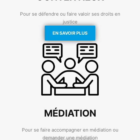
Pour se défendre ou faire valoir ses droits en
justice
EN SAVOIR PLUS
MÉDIATION
Pour se faire accompagner en médiation ou
demander une médiation