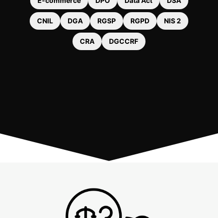
E-commerce
DPO
Data Act
DSA
CNIL
DGA
RGSP
RGPD
NIS 2
CRA
DGCCRF