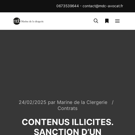
0673539644
-
contact@mdc-avocat.fr
Menu pr
Rechercher
Plus d’inf
24/02/2025
par
Marine de la Clergerie
Contrats
CONTENUS ILLICITES.
SANCTION D’UN