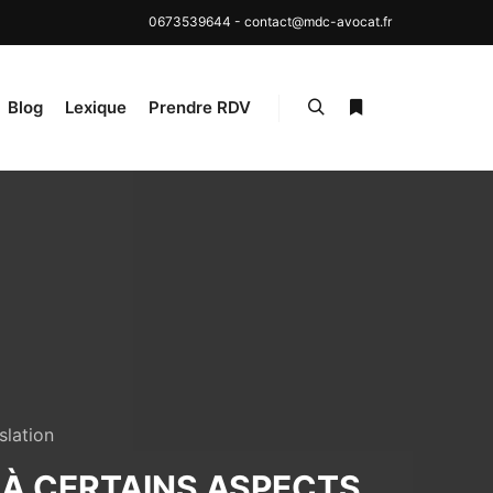
0673539644
-
contact@mdc-avocat.fr
Blog
Lexique
Prendre RDV
Rechercher
Plus d’infos
slation
E À CERTAINS ASPECTS