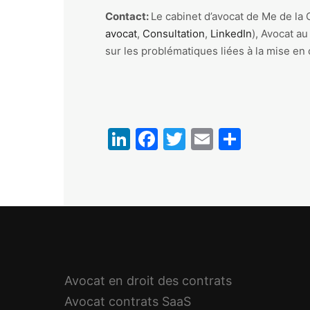
Contact:
Le cabinet d’avocat de Me de la 
avocat
,
Consultation
,
LinkedIn
), Avocat a
sur les problématiques liées à la mise e
LinkedIn
Facebook
Twitter
Email
Partag
Avocat en droit des contrats
Avocat contrats SaaS