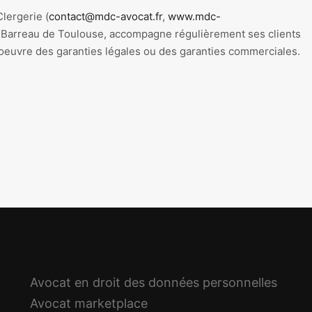
Clergerie (
contact@mdc-avocat.fr
,
www.mdc-
u Barreau de Toulouse, accompagne régulièrement ses clients
n oeuvre des garanties légales ou des garanties commerciales.
er
Avocat en droit des données personnelles
Avocat marketplace