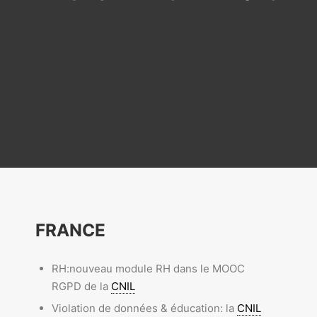
FRANCE
RH:nouveau module RH dans le MOOC
RGPD de la
CNIL
Violation de données & éducation: la
CNIL