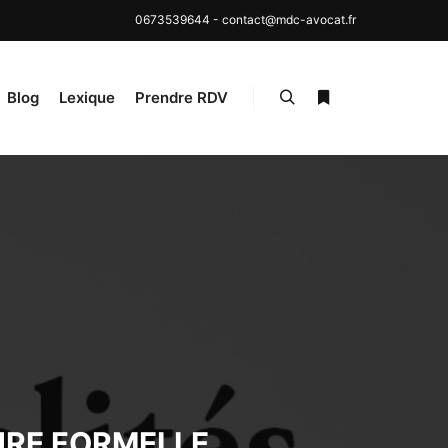
0673539644
-
contact@mdc-avocat.fr
Blog
Lexique
Prendre RDV
Rechercher
Plus d’infos
URE FORMELLE