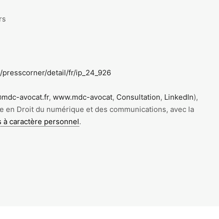
rs
/presscorner/detail/fr/ip_24_926
mdc-avocat.fr
,
www.mdc-avocat
,
Consultation
,
LinkedIn
),
te en Droit du numérique et des communications, avec la
 à caractère personnel
.
er