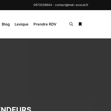
0673539644
-
contact@mdc-avocat.fr
Blog
Lexique
Prendre RDV
Rechercher
Plus d’infos
ENDEURS