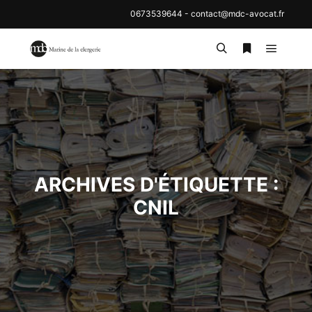
0673539644
-
contact@mdc-avocat.fr
Menu pr
Rechercher
Plus d’inf
ARCHIVES D'ÉTIQUETTE :
CNIL