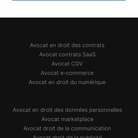
Avocat en droit des contrats
Avocat contrats SaaS
Avocat CGV
Avocat e-commerce
Avocat en droit du numérique
Avocat en droit des données personnelles
Avocat marketplace
Avocat droit de la communication
Avocat droit de la publicité