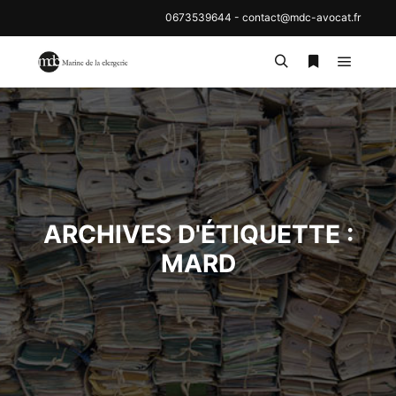
0673539644
-
contact@mdc-avocat.fr
Menu pr
Rechercher
Plus d’inf
ARCHIVES D'ÉTIQUETTE :
MARD