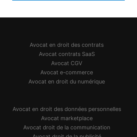
Avocat en droit des contrats
Avocat contrats SaaS
Avocat CGV
Avocat e-commerce
Avocat en droit du numérique
Avocat en droit des données personnelles
Avocat marketplace
Avocat droit de la communication
Avocat droit de la publicité