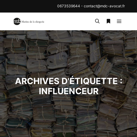
0673539644
-
contact@mdc-avocat.fr
Menu pr
Rechercher
Plus d’inf
ARCHIVES D'ÉTIQUETTE :
INFLUENCEUR