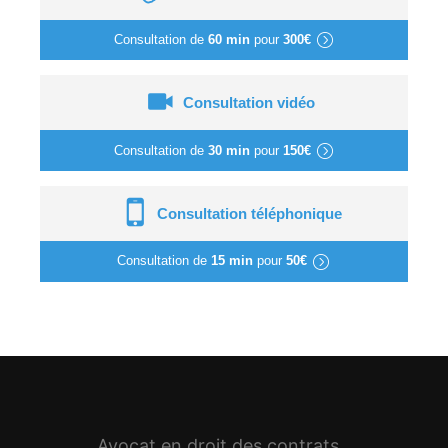
Consultation de
60 min
pour
300€
Consultation vidéo
Consultation de
30 min
pour
150€
Consultation téléphonique
Consultation de
15 min
pour
50€
Avocat en droit des contrats