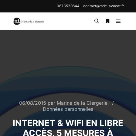
0673539644
-
contact@mdc-avocat.fr
Menu pr
Rechercher
Plus d’inf
06/08/2015
par
Marine de la Clergerie
Données personnelles
INTERNET & WIFI EN LIBRE
ACCÈS, 5 MESURES À