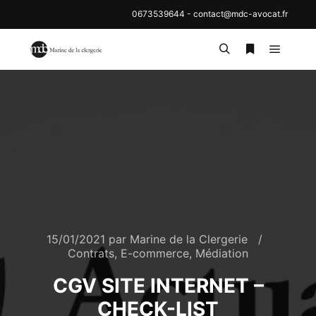
0673539644
-
contact@mdc-avocat.fr
Menu pr
Rechercher
Plus d’inf
15/01/2021
par
Marine de la Clergerie
Contrats
,
E-commerce
,
Médiation
CGV SITE INTERNET –
CHECK-LIST